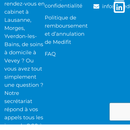
rendez-vous en
confidentialité
info@medi
cabinet à
Politique de
Lausanne,
remboursement
Morges,
et d’annulation
Yverdon-les-
de Medifit
Bains, de soins
à domicile à
FAQ
Vevey ? Ou
vous avez tout
simplement
une question ?
Notre
secrétariat
répond à vos
appels tous les
jours de 8:00 à