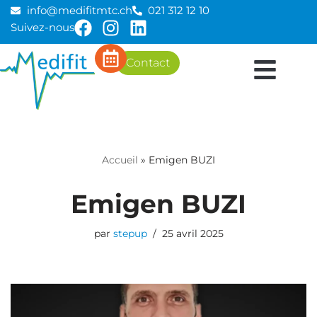
info@medifitmtc.ch
021 312 12 10
Suivez-nous
Aller
au
Contact
contenu
Accueil
»
Emigen BUZI
Emigen BUZI
par
stepup
25 avril 2025