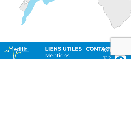
LIENS UTILES
CONTACT
021
Mentions
312
légales
Vous avez
12
besoin d’un
10
Politique de
rendez-vous en
confidentialité
info@medi
cabinet à
Politique de
Lausanne,
remboursement
Morges,
et d’annulation
Yverdon-les-
de Medifit
Bains, de soins