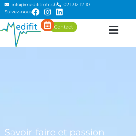
info@medifitmtc.ch
021 312 12 10
Suivez-nous
Aller
au
Contact
contenu
Savoir-faire et passion