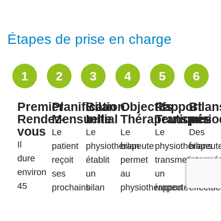
Étapes de prise en charge
1
2
3
4
5
6
Premier
Planification
Bilan
Objectifs
Rapport
Bilan
Rendez-
Mensuelle
Initial
Thérapeutiques
Transmis
pério
vous
Le
Le
Le
Le
Des
Il
patient
physiothérapeute
bilan
physiothérapeut
bilans
dure
reçoit
établit
permet
transmet
interméd
environ
ses
un
au
un
sont
45
prochains
bilan
physiothérapeute
rapport
effectu
minutes.
rdv
d’entrée
de
aux
tous
et
à
définir,
professionnels
les