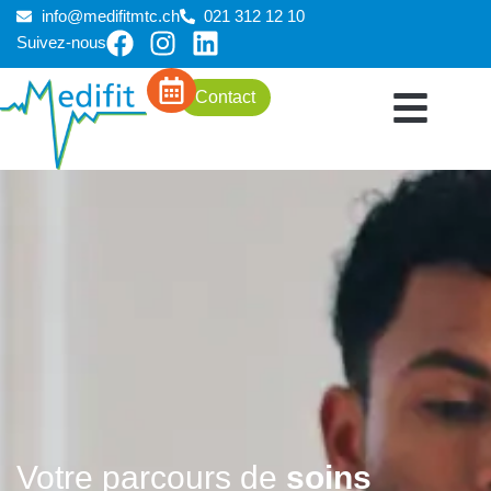
info@medifitmtc.ch
021 312 12 10
Suivez-nous
Aller
au
Contact
contenu
Votre parcours de
soins