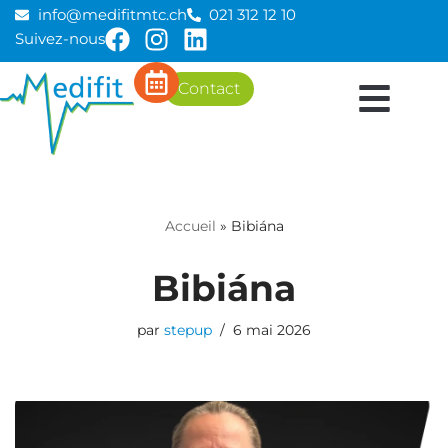
info@medifitmtc.ch
021 312 12 10
Suivez-nous
Aller
au
Contact
contenu
Accueil
»
Bibiána
Bibiána
par
stepup
6 mai 2026