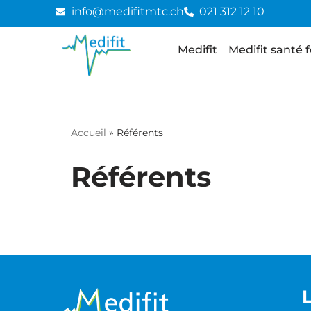
info@medifitmtc.ch
021 312 12 10
Medifit
Medifit santé 
Accueil
»
Référents
Référents