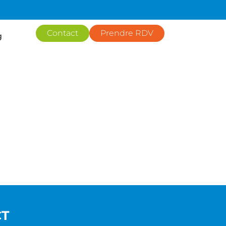
Contact
Prendre RDV
g
CT