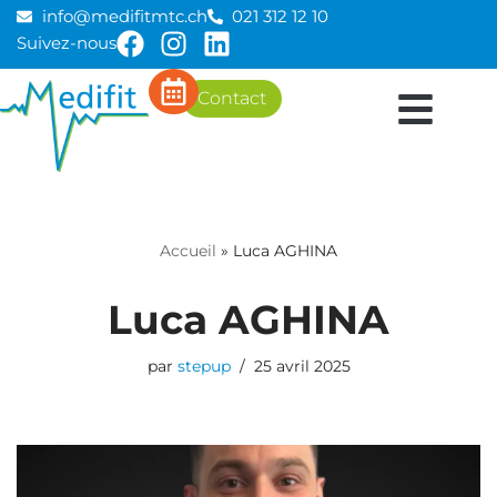
info@medifitmtc.ch
021 312 12 10
Suivez-nous
Aller
au
Contact
contenu
Accueil
»
Luca AGHINA
Luca AGHINA
par
stepup
25 avril 2025