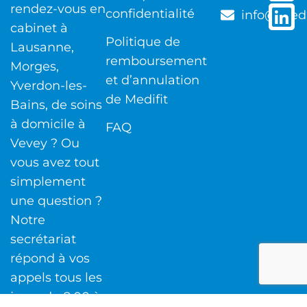
rendez-vous en
confidentialité
info@medi
cabinet à
Politique de
Lausanne,
remboursement
Morges,
et d’annulation
Yverdon-les-
de Medifit
Bains, de soins
à domicile à
FAQ
Vevey ? Ou
vous avez tout
simplement
une question ?
Notre
secrétariat
répond à vos
appels tous les
jours de 8:00 à