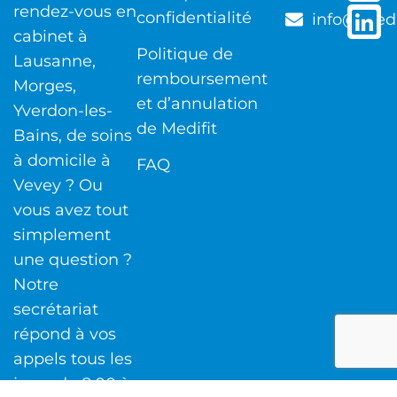
rendez-vous en
confidentialité
info@medi
cabinet à
Politique de
Lausanne,
remboursement
Morges,
et d’annulation
Yverdon-les-
de Medifit
Bains, de soins
à domicile à
FAQ
Vevey ? Ou
vous avez tout
simplement
une question ?
Notre
secrétariat
répond à vos
appels tous les
jours de 8:00 à