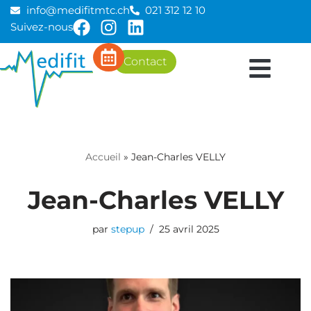
info@medifitmtc.ch
021 312 12 10
Suivez-nous
Aller
au
Contact
contenu
Accueil
»
Jean-Charles VELLY
Jean-Charles VELLY
par
stepup
25 avril 2025