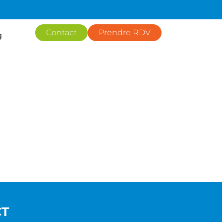
Contact
Prendre RDV
g
CT