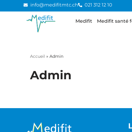
info@medifitmtc.ch
021 312 12 10
Medifit
Medifit santé 
Accueil
»
Admin
Admin